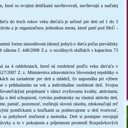
 ktorí so svojimi detičkami navštevovali, navštevujú a naďalej
o dieťa do troch rokov veku dieťaťa je určené pre deti od 1 do 3
ivitu a je organizačnou jednotkou mesta, ktoré patrí pod MsÚ -
antnú formu starostlivosti (denný pobyt) o dieťa počas prevádzky
b zákona č. 448/2008 Z.z. o sociálnych službách s kapacitou 73
ená na 4 oddeleniach, ktoré sú rozdelené podľa veku dieťaťa v
527/2007 Z. z. Ministerstva zdravotníctva Slovenskej republiky o
kách na zariadenie pre deti a mládež, čo napomáha pri výbere
e s prihliadaním na vek a individuálne osobitosti detí. Svojou
ovateľskými projektami v rámci zvyšovania kvality, aktivitami,
íja u detí schopnosti, vytvára podmienky na vlastnú aktivitu detí,
lenie, pamäť, pozornosť, rozširujú slovnú zásobu, zdokonaľujú reč
kými pomôckami a hračkami sa podnecujeme u detí tvorivosť,
ú sa pohybové zručnosti a motorika. Deti si postupne osvojujú
 návyky a to v pokojnom a príjemnom prostredí Rozprávkových