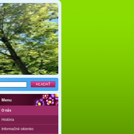
Menu
O nás
História
Informačné okienko