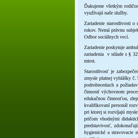
Ďakujeme všetkým rodičom,
využívajú naše služby.
Zariadenie starostlivosti 
rokov. Nemá právnu subjekt
Odbor sociálnych vecí.
Zariadenie poskytuje ambul
zariadenia v súlade s § 32
miest.
Starostlivosť je zabezpeč
zmysle platnej vyhlášky č. 
podrobnostiach a požiadav
činností výchovnom proces
edukačnou činnosťou, zlepš
kvalifikovaní personál rozv
pri ktorej si rozvíjajú mys
pričom vhodnými didaktic
predstavivosť, zdokonaľuj
hygienické a stravovacie