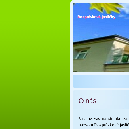
Rozprávkové jasličky
Rozprávkové jasličky
O nás
Vítame vás na stránke zar
názvom Rozprávkové jasličk