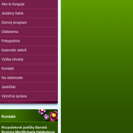
Ako to funguje
Jedálny lístok
Denný program
Oddelenia
Fotogaléria
Kalendár aktivít
Výška úhrady
Kontakt
Na stiahnutie
Jasličkár
Výročná správa
Kontakt
Rozprávkové jasličky Banská
Bystrica Mgr.Michaela Halabukova