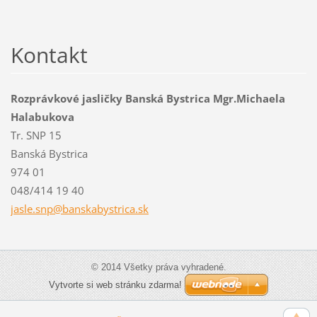
Kontakt
Rozprávkové jasličky Banská Bystrica Mgr.Michaela
Halabukova
Tr. SNP 15
Banská Bystrica
974 01
048/414 19 40
jasle.sn
p@banska
bystrica
.sk
© 2014 Všetky práva vyhradené.
Vytvorte si web stránku zdarma!