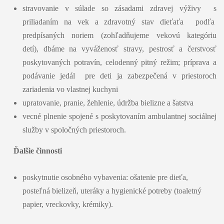
stravovanie v súlade so zásadami zdravej výživy s
priliadaním na vek a zdravotný stav dieťaťa podľa
predpísaných noriem (zohľadňujeme vekovú kategóriu
detí),
dbáme na vyváženosť stravy, pestrosť a čerstvosť
poskytovaných potravín, celodenný pitný režim; príprava a
podávanie jedál pre deti ja zabezpečená v priestoroch
zariadenia vo vlastnej kuchyni
upratovanie, pranie, žehlenie, údržba bielizne a šatstva
vecné plnenie spojené s poskytovaním ambulantnej sociálnej
služby v spoločných priestoroch.
Ďalšie činnosti
poskytnutie osobného vybavenia: ošatenie pre dieťa,
posteľná bielizeň, uteráky a hygienické potreby (toaletný
papier, vreckovky, krémiky).