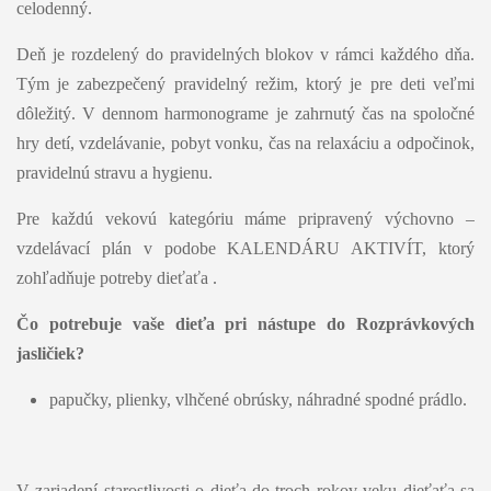
celodenný.
Deň je rozdelený do pravidelných blokov v rámci každého dňa.
Tým je zabezpečený pravidelný režim, ktorý je pre deti veľmi
dôležitý. V dennom harmonograme je zahrnutý čas na spoločné
hry detí, vzdelávanie, pobyt vonku, čas na relaxáciu a odpočinok,
pravidelnú stravu a hygienu.
Pre každú vekovú kategóriu máme pripravený výchovno –
vzdelávací plán v podobe KALENDÁRU AKTIVÍT, ktorý
zohľadňuje potreby dieťaťa .
Čo potrebuje vaše dieťa pri nástupe do Rozprávkových
jasličiek?
papučky, plienky, vlhčené obrúsky, náhradné spodné prádlo.
V zariadení starostlivosti o dieťa do troch rokov veku dieťaťa sa