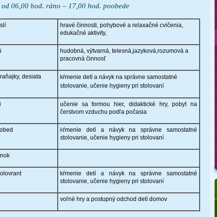
 od 06,00 hod. ráno – 17,00 hod. poobede
slí
hravé činnosti, pohybové a relaxačné cvičenia,
edukačné aktivity,
i
hudobná, výtvarná, telesná,jazyková,rozumová a
pracovná činnosť
raňajky, desiata
kŕmenie detí a návyk na správne samostatné
stolovanie, učenie hygieny pri stolovaní
i
učenie sa formou hier, didaktické hry, pobyt na
čerstvom vzduchu podľa počasia
 obed
k
ŕmenie detí a návyk na správne samostatné
stolovanie, učenie hygieny pri stolovaní
ánok
olovrant
k
ŕmenie detí a návyk na správne samostatné
stolovanie, učenie hygieny pri stolovaní
voľné hry a postupný odchod detí domov