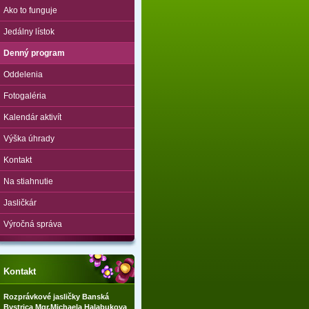
Ako to funguje
Jedálny lístok
Denný program
Oddelenia
Fotogaléria
Kalendár aktivít
Výška úhrady
Kontakt
Na stiahnutie
Jasličkár
Výročná správa
Kontakt
Rozprávkové jasličky Banská
Bystrica Mgr.Michaela Halabukova