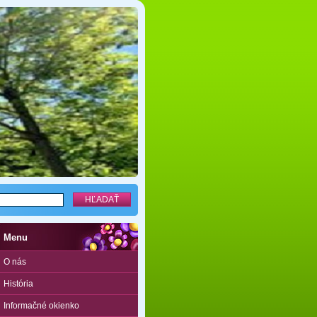
Menu
O nás
História
Informačné okienko