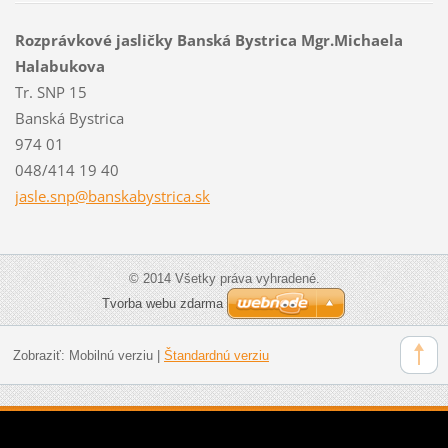
Rozprávkové jasličky Banská Bystrica Mgr.Michaela
Halabukova
Tr. SNP 15
Banská Bystrica
974 01
048/414 19 40
jasle.sn
p@banska
bystrica
.sk
© 2014 Všetky práva vyhradené.
Tvorba webu zdarma
Zobraziť:
Mobilnú verziu
|
Štandardnú verziu