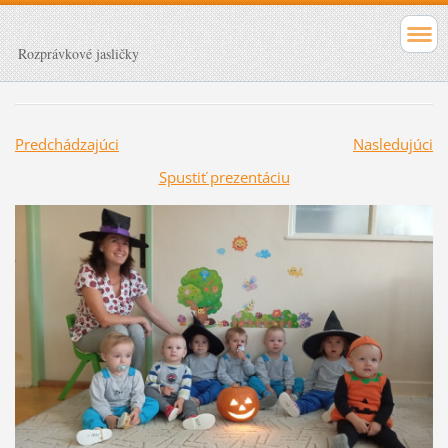
Rozprávkové jasličky
Predchádzajúci
Nasledujúci
Spustiť prezentáciu