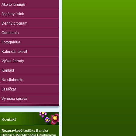
Ako to funguje
Jedálny lístok
Denný program
Oddelenia
Fotogaléria
Kalendár aktivít
Výška úhrady
Kontakt
Na stiahnutie
Jasličkár
Výročná správa
Kontakt
Rozprávkové jasličky Banská
Bystrica Mgr.Michaela Halabukova